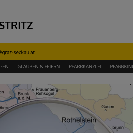
STRITZ
z@graz-seckau.at
NGEN
GLAUBEN & FEIERN
PFARRKANZLEI
PFARRKI