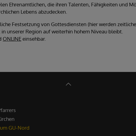
elen Ehrenamtlichen, die ihren Talenten, Fähigkeiten und M
irchlichen Lebens abzudecken.
tliche Festsetzung von Gottesdiensten (hier werden zeitli
t in unserer Region auf weiterhin hohem Niveau bleibt.
nd
ONLINE
einsehbar.
farrers
Kirchen
aum GU-Nord