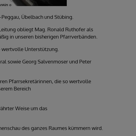
tz-Peggau, Übelbach und Stübing.
 Leitung obliegt Mag. Ronald Ruthofer als
ßig in unseren bisherigen Pfarrverbänden.
e wertvolle Unterstützung.
toral sowie Georg Salvenmoser und Peter
ren Pfarrsekretärinnen, die so wertvolle
nserem Bereich
währter Weise um das
ammenschau des ganzes Raumes kümmern wird.