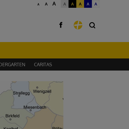
A
A
A
A
A
A
A
A
NDERGARTEN
CARITAS