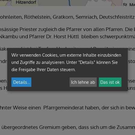
ohnleiten, Röthelstein, Gratkorn, Semriach, Deutschfeistri
sässige Priester zugleich die Pfarrer von allen Pfarren. Die
 Nkambu und Pfarrer Dr. Horst Hüttl bleiben schwerpunktmä
Diakon und ist bei Taufen, Hochzeiten und Begräbnissen ein
Wir verwenden Cookies, um externe Inhalte einzubinden
Andreas Steiner als Handlungsbevollmächtigter für die Pas
und Zugriffe zu analysieren. Unter "Details" können Sie
die Freigabe Ihrer Daten steuern.
ben. Derzeit sind keine personellen Veränderungen bei unse
Details
...
Ich lehne ab
Das ist ok
 als Handlungsbevollmächtiger für die Verwaltung auch in u
ohnter Weise einen Pfarrgemeinderat haben, der sich in be
ein übergeordnetes Gremium geben, dass sich um die Zus