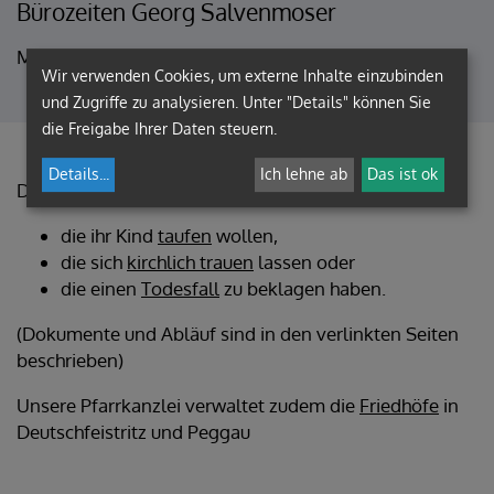
Bürozeiten Georg Salvenmoser
Mittwoch: 09.00 – 11.00 Uhr
Wir verwenden Cookies, um externe Inhalte einzubinden
und Zugriffe zu analysieren. Unter "Details" können Sie
die Freigabe Ihrer Daten steuern.
Details
...
Ich lehne ab
Das ist ok
Die Pfarrkanzlei ist Anlaufstelle für alle,
die ihr Kind
taufen
wollen,
die sich
kirchlich trauen
lassen oder
die einen
Todesfall
zu beklagen haben.
(Dokumente und Abläuf sind in den verlinkten Seiten
beschrieben)
Unsere Pfarrkanzlei verwaltet zudem die
Friedhöfe
in
Deutschfeistritz und Peggau