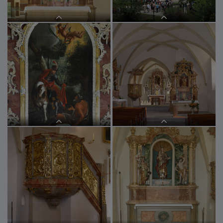
Annaaltar
Die Parrkirche Deutschfeistritz
Innenansicht Parrkirche
Hochaltarbild vom Heiligen Martin
Deutschfeistritz