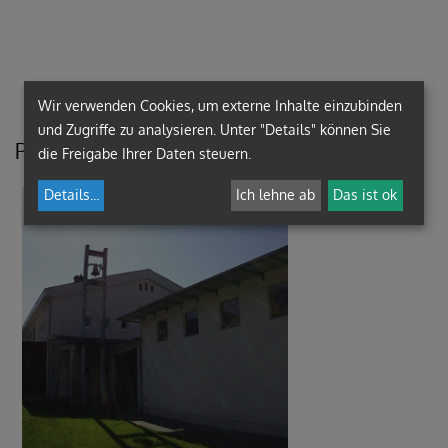
Wir verwenden Cookies, um externe Inhalte einzubinden
und Zugriffe zu analysieren. Unter "Details" können Sie
Pfarrkanzlei & Pfarrkindergarten
die Freigabe Ihrer Daten steuern.
Details
...
Ich lehne ab
Das ist ok