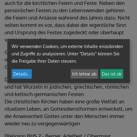
auch für die kirchlichen Feiern und Feste. Neben den
persönlichen Festen zu den Lebenswenden gehören
die Feiern und Anlässe während des Jahres dazu. Nicht
selten kommt es vor, dass dabei der eigentliche Sinn
und Ursprung des Festes zugedeckt oder überhaupt
vergessen werden.
Wir verwenden Cookies, um externe Inhalte einzubinden
Grundlage für die Ausformung waren die Jahreszeiten
und Zugriffe zu analysieren. Unter "Details" können Sie
mit ihren Naturerscheinungen, die Beobachtung der
die Freigabe Ihrer Daten steuern.
Gestirne und geschichtliche Ereignisse.
Details
...
Ich lehne ab
Das ist ok
Das Kirchenjahr orientiert sich am Rad der Jahreszeiten
und hat Wurzeln in jüdischen, griechischen, römischen
und keltisch-germanischen Festen.
Die christlichen Kirchen haben eine große Vielfalt an
rituellem Leben, an Gottesdienstformen entwickelt, um
die Anwesenheit Gottes unter den Menschen immer
wieder neu zu vergegenwärtigen
[Religion BHS 2 - Berger, Adelheit / Obermayr,