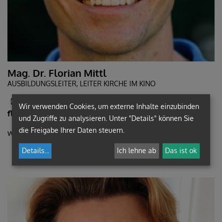
Mag. Dr. Florian Mittl
AUSBILDUNGSLEITER, LEITER KIRCHE IM KINO
+43 (676) 8742-6989
Wir verwenden Cookies, um externe Inhalte einzubinden
florian.mittl@graz-seckau.at
und Zugriffe zu analysieren. Unter "Details" können Sie
die Freigabe Ihrer Daten steuern.
www.kircheimkino.com
Details
...
Ich lehne ab
Das ist ok