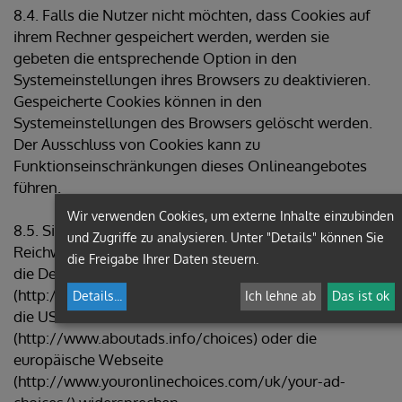
8.4. Falls die Nutzer nicht möchten, dass Cookies auf
ihrem Rechner gespeichert werden, werden sie
gebeten die entsprechende Option in den
Systemeinstellungen ihres Browsers zu deaktivieren.
Gespeicherte Cookies können in den
Systemeinstellungen des Browsers gelöscht werden.
Der Ausschluss von Cookies kann zu
Funktionseinschränkungen dieses Onlineangebotes
führen.
Wir verwenden Cookies, um externe Inhalte einzubinden
8.5. Sie können dem Einsatz von Cookies, die der
und Zugriffe zu analysieren. Unter "Details" können Sie
Reichweitenmessung und Werbezwecken dienen, über
die Freigabe Ihrer Daten steuern.
die Deaktivierungsseite der Netzwerkwerbeinitiative
(http://optout.networkadvertising.org/) und zusätzlich
Details
...
Ich lehne ab
Das ist ok
die US-amerikanische Webseite
(http://www.aboutads.info/choices) oder die
europäische Webseite
(http://www.youronlinechoices.com/uk/your-ad-