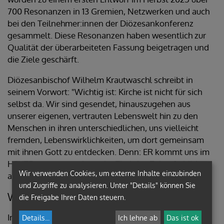
700 Resonanzen in 13 Gremien, Netzwerken und auch
bei den Teilnehmer:innen der Diözesankonferenz
gesammelt. Diese Resonanzen haben wesentlich zur
Qualität der überarbeiteten Fassung beigetragen und
die Ziele geschärft.
Diözesanbischof Wilhelm Krautwaschl schreibt in
seinem Vorwort: "Wichtig ist: Kirche ist nicht für sich
selbst da. Wir sind gesendet, hinauszugehen aus
unserer eigenen, vertrauten Lebenswelt hin zu den
Menschen in ihren unterschiedlichen, uns vielleicht
fremden, Lebenswirklichkeiten, um dort gemeinsam
mit ihnen Gott zu entdecken. Denn: ER kommt uns im
HEUTE entgegen, wie es der Titel des Zukunftsbildes
Wir verwenden Cookies, um externe Inhalte einzubinden
ausdrückt."
und Zugriffe zu analysieren. Unter "Details" können Sie
Wie geht es weiter?
die Freigabe Ihrer Daten steuern.
In einem ersten Schritt richten sich die strategischen
Details
...
Ich lehne ab
Das ist ok