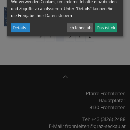
Wir verwenden Cookies, um externe Inhalte einzubinden
und Zugriffe zu analysieren. Unter "Details" können Sie
Nikolaus 2020
die Freigabe Ihrer Daten steuern.
Details
...
Ich lehne ab
Das ist ok
1
2
Pfarre Frohnleiten
Hauptplatz 1
8130 Frohnleiten
Tel: +43 (3126) 2488
E-Mail: frohnleiten@graz-seckau.at