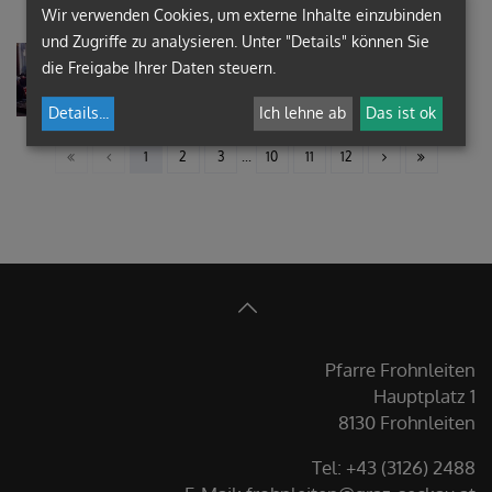
Wir verwenden Cookies, um externe Inhalte einzubinden
und Zugriffe zu analysieren. Unter "Details" können Sie
Krippenspiel bei der Kindermette
die Freigabe Ihrer Daten steuern.
am 24. Dezember 2017
Details
...
Ich lehne ab
Das ist ok
1
2
3
...
10
11
12
Pfarre Frohnleiten
Hauptplatz 1
8130 Frohnleiten
Tel: +43 (3126) 2488