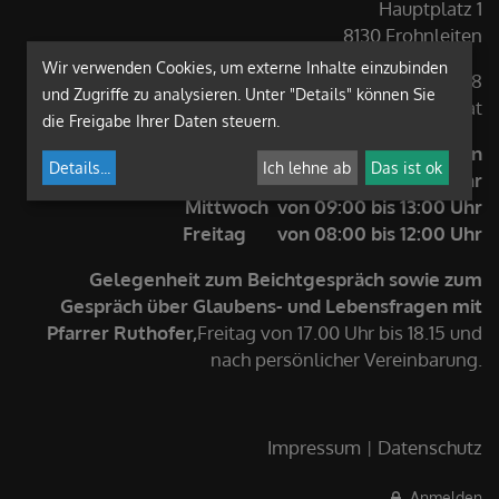
Hauptplatz 1
8130 Frohnleiten
Wir verwenden Cookies, um externe Inhalte einzubinden
Tel: +43 (3126) 2488
und Zugriffe zu analysieren. Unter "Details" können Sie
E-Mail: frohnleiten@graz-seckau.at
die Freigabe Ihrer Daten steuern.
Pfarrkanzlei Öffnungszeiten
Details
...
Ich lehne ab
Das ist ok
Montag von 08:00 bis 11:30 Uhr
Mittwoch von 09:00 bis 13:00 Uhr
Freitag von 08:00 bis 12:00 Uhr
Gelegenheit zum Beichtgespräch sowie zum
Gespräch über Glaubens- und Lebensfragen mit
Pfarrer Ruthofer,
Freitag von 17.00 Uhr bis 18.15 und
nach persönlicher Vereinbarung.
Impressum
Datenschutz
Anmelden