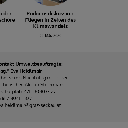
n der
Podiumsdiskussion:
schüre
Fliegen in Zeiten des
Klimawandels
21
23. März 2020
ontakt Umweltbeauftragte:
a
ag.
Eva Heidlmair
rbeitskreis Nachhaltigkeit in der
atholischen Aktion Steiermark
ischofplatz 4/III, 8010 Graz
316 / 8041 - 377
va.heidlmair@graz-seckau.at