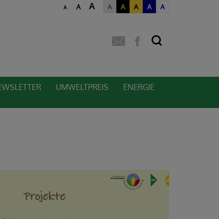
A
A
A
A
A
A
A
A
EWSLETTER
UMWELTPREIS
ENERGIE