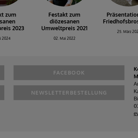
kt zum
Festakt zum
Präsentatio
esanen
diözesanen
Friedhofsbro
reis 2023
Umweltpreis 2021
25. März 20
li 2024
02. Mai 2022
K
FACEBOOK
M
A
K
NEWSLETTERBESTELLUNG
B
0
e