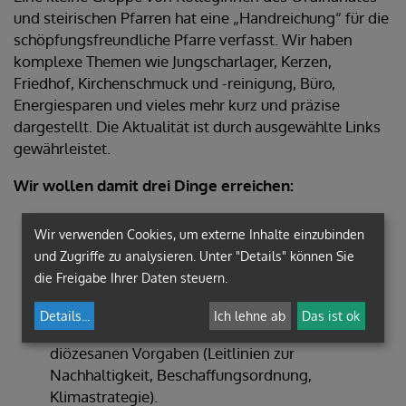
und steirischen Pfarren hat eine „Handreichung“ für die
schöpfungsfreundliche Pfarre verfasst. Wir haben
komplexe Themen wie Jungscharlager, Kerzen,
Friedhof, Kirchenschmuck und -reinigung, Büro,
Energiesparen und vieles mehr kurz und präzise
dargestellt. Die Aktualität ist durch ausgewählte Links
gewährleistet.
Wir wollen damit drei Dinge erreichen:
ein praktisches Nachschlagewerk in lesbarer
Wir verwenden Cookies, um externe Inhalte einzubinden
Form anbieten
und Zugriffe zu analysieren. Unter "Details" können Sie
interessierte Pfarren auf dem Weg zur
die Freigabe Ihrer Daten steuern.
Schöpfungsverantwortung begleiten
die Umsetzung der Ökologie-Ziele der
Details
...
Ich lehne ab
Das ist ok
Bischofskonferenz und der daraus entstandenen
diözesanen Vorgaben (Leitlinien zur
Nachhaltigkeit, Beschaffungsordnung,
Klimastrategie).