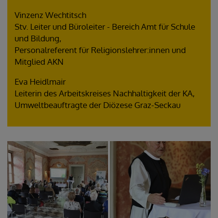
Vinzenz Wechtitsch
Stv. Leiter und Büroleiter - Bereich Amt für Schule
und Bildung,
Personalreferent für Religionslehrer:innen und
Mitglied AKN
Eva Heidlmair
Leiterin des Arbeitskreises Nachhaltigkeit der KA,
Umweltbeauftragte der Diözese Graz-Seckau