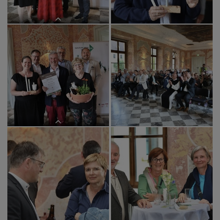
Pfarre Graz-St. Andrä
Pfarre Graz-Mariä Himmelfahrt
Hauptpreis für die Pfarre Graz-Herz
Jesu
Sonderpreis für die Pfarre Graz-
Straßgang