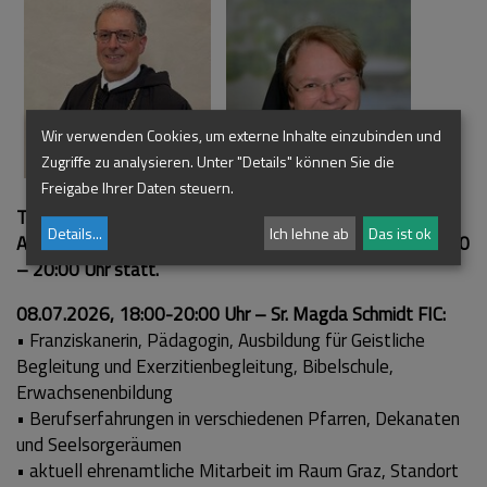
Wir verwenden Cookies, um externe Inhalte einzubinden und
Zugriffe zu analysieren. Unter "Details" können Sie die
Freigabe Ihrer Daten steuern.
Termine & Referent:innen:
Details
...
Ich lehne ab
Das ist ok
Alle Veranstaltungen dieser Reihe finden mittwochs, 18:00
– 20:00 Uhr statt.
08.07.2026, 18:00-20:00 Uhr – Sr. Magda Schmidt FIC:
• Franziskanerin, Pädagogin, Ausbildung für Geistliche
Begleitung und Exerzitienbegleitung, Bibelschule,
Erwachsenenbildung
• Berufserfahrungen in verschiedenen Pfarren, Dekanaten
und Seelsorgeräumen
• aktuell ehrenamtliche Mitarbeit im Raum Graz, Standort