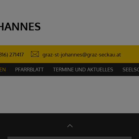
OHANNES
graz-st-johannes@graz-seckau.at
316) 271417
EN
PFARRBLATT
TERMINE UND AKTUELLES
SEELS