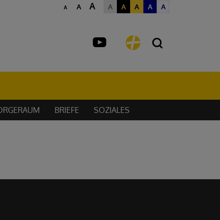
A
A
A
A
A
A
A
A
ORGERAUM
BRIEFE
SOZIALES