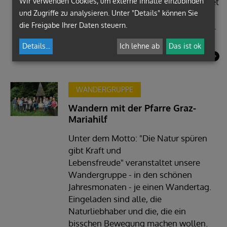
Wir verwenden Cookies, um externe Inhalte einzubinden
Am ersten Donnerstag im Monat findet
und Zugriffe zu analysieren. Unter "Details" können Sie
von 15:00 bis 17:00 Uhr unser
die Freigabe Ihrer Daten steuern.
Seniorennachmittag im Pfarrsaal statt.
Details
...
Ich lehne ab
Das ist ok
mehr
WANDERGRUPPE
Wandern mit der Pfarre Graz-
Mariahilf
Unter dem Motto: "Die Natur spüren
gibt Kraft und
Lebensfreude" veranstaltet unsere
Wandergruppe - in den schönen
Jahresmonaten - je einen Wandertag.
Eingeladen sind alle, die
Naturliebhaber und die, die ein
bisschen Bewegung machen wollen.