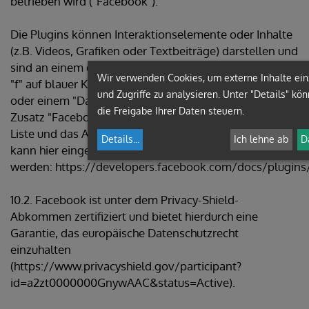
betrieben wird ("Facebook").
Die Plugins können Interaktionselemente oder Inhalte
(z.B. Videos, Grafiken oder Textbeiträge) darstellen und
sind an einem der Facebook Logos erkennbar (weißes
Wir verwenden Cookies, um externe Inhalte ei
"f" auf blauer Kachel, den Begriffen "Like", "Gefällt mir"
und Zugriffe zu analysieren. Unter "Details" kö
oder einem "Daumen hoch"-Zeichen) oder sind mit dem
die Freigabe Ihrer Daten steuern.
Zusatz "Facebook Social Plugin" gekennzeichnet. Die
Liste und das Aussehen der Facebook Social Plugins
Details
...
Ich lehne ab
D
kann hier eingesehen
werden: https://developers.facebook.com/docs/plugins/
10.2. Facebook ist unter dem Privacy-Shield-
Abkommen zertifiziert und bietet hierdurch eine
Garantie, das europäische Datenschutzrecht
einzuhalten
(https://www.privacyshield.gov/participant?
id=a2zt0000000GnywAAC&status=Active).