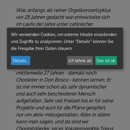
Was anfangs als reiner Orgelkonzertzyklus
vor 25 Jahren gedacht war entwickelte sich
im Laufe der Jahre unter zahlreicher
Mitwirkung teils prominenter Künstler und
Wir verwenden Cookies, um externe Inhalte einzubinden
Musiker zu einem ganzjährigen
und Zugriffe zu analysieren. Unter "Details" können Sie
Konzertzyklus, den wir heute als
die Freigabe Ihrer Daten steuern.
Abendmusiken kennen und der hinreichend
in einer eigenen Broschüre beschrieben ist.
Details
...
Ich lehne ab
Das ist ok
Persönlich konnte ich Herbert schon vor
mittlerweile 27 Jahren - damals noch
Chorleiter in Don Bosco - kennen lernen. Er
ist mir immer schon als sehr dynamischer
und auch sehr bescheidener Mensch
aufgefallen. Sehr viel Freizeit hat er für seine
Projekte und auch für die Pfarre geopfert,
nur um aktiv mitzugestalten. Alles in allem
kann man sagen, und da sind wir
Chormitglieder, sei es Vokalensemble Tonus