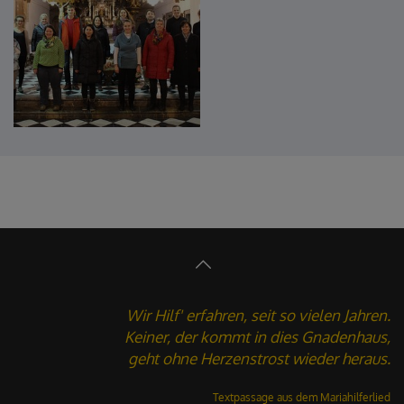
Wir Hilf' erfahren, seit so vielen Jahren.
Keiner, der kommt in dies Gnadenhaus,
geht ohne Herzenstrost wieder heraus.
Textpassage aus dem
Mariahilferlied