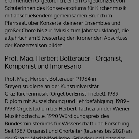
eröffnenden Orgelbrunch, einem Orgelkonzert von
SchülerInnen des Konservatoriums für Kirchenmusik
mit anschließendem gemeinsamen Brunch im
Pfarrsaal, über Konzerte kleinerer Ensembles und
großer Chöre bis zur "Musik zum Jahresausklang", die
alljährlich am Silvestertag den krönenden Abschluss
der Konzertsaison bildet.
Prof. Mag. Herbert Bolterauer - Organist,
Komponist und Impresario
Prof. Mag. Herbert Bolterauer (*1964 in
Steyer) studierte an der Kunstuniversität
Graz Kirchenmusik (Orgel bei Ernst Triebel). 1989
Diplom mit Auszeichnung und Lehrbefähigung. 1989–
1993 Orgelstudium bei Herbert Tachezi an der Wiener
Musikhochschule. 1990 Würdigungspreis des
Bundesministeriums für Wissenschaft und Forschung.
Seit 1987 Organist und Chorleiter (letzeres bis 2021) an
der Grazer Mariahilferkirche, Gründer und Leiter der