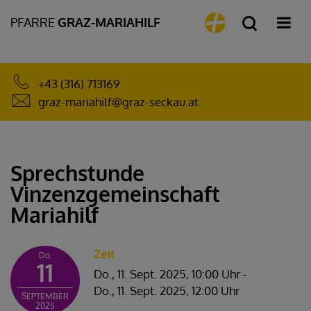
PFARRE
GRAZ-MARIAHILF
+43 (316) 713169
graz-mariahilf@graz-seckau.at
Sprechstunde
Vinzenzgemeinschaft
Mariahilf
Zeit
Do.
11
Do., 11. Sept. 2025,
10:00 Uhr
-
Do., 11. Sept. 2025,
12:00 Uhr
SEPTEMBER
2025