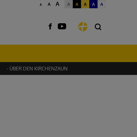
A
A
A
A
A
A
A
A
- ÜBER DEN KIRCHENZAUN