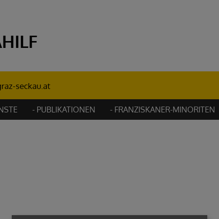
HILF
raz-seckau.at
NSTE
- PUBLIKATIONEN
- FRANZISKANER-MINORITEN