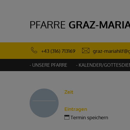
PFARRE
GRAZ-MARIA
graz-mariahilf@g
+43 (316) 713169
- UNSERE PFARRE
- KALENDER/GOTTESDIE
Zeit
Eintragen
Termin speichern