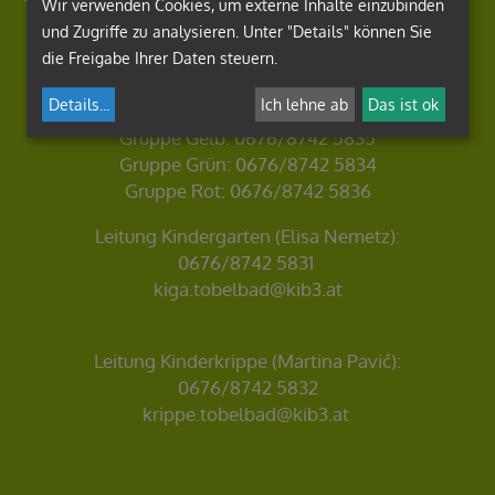
Wir verwenden Cookies, um externe Inhalte einzubinden
und Zugriffe zu analysieren. Unter "Details" können Sie
Badstraße 5, 8144 Haselsdorf-Tobelbad
die Freigabe Ihrer Daten steuern.
Tel:
Details
...
Ich lehne ab
Das ist ok
Gruppe Blau:
0676/8742 6534
Gruppe Gelb:
0676/8742 5835
Gruppe Grün:
0676/8742 5834
Gruppe Rot:
0676/8742 5836
Leitung Kindergarten (Elisa Nemetz):
0676/8742 5831
kiga.tobelbad@kib3.at
Leitung Kinderkrippe (Martina Pavić):
0676/8742 5832
krippe.tobelbad@kib3.at