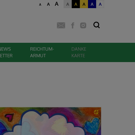
A
A
A
A
A
A
A
A
NEWS
REICHTUM-
DANKE
LETTER
ARMUT
KARTE