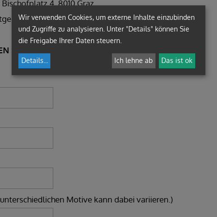
 Bischofplatz 4, 8010 Graz
Wir verwenden Cookies, um externe Inhalte einzubinden
tgemeinschat, Bürgergasse 2, 8010 Graz
und Zugriffe zu analysieren. Unter "Details" können Sie
die Freigabe Ihrer Daten steuern.
EN STÜCKZAHL
Details
...
Ich lehne ab
Das ist ok
unterschiedlichen Motive kann dabei variieren.)