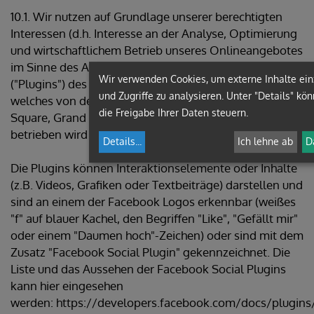
10.1. Wir nutzen auf Grundlage unserer berechtigten
Interessen (d.h. Interesse an der Analyse, Optimierung
und wirtschaftlichem Betrieb unseres Onlineangebotes
im Sinne des Art. 6 Abs. 1 lit. f. DSGVO) Social Plugins
Wir verwenden Cookies, um externe Inhalte ei
("Plugins") des sozialen Netzwerkes facebook.com,
und Zugriffe zu analysieren. Unter "Details" kö
welches von der Facebook Ireland Ltd., 4 Grand Canal
die Freigabe Ihrer Daten steuern.
Square, Grand Canal Harbour, Dublin 2, Irland
betrieben wird ("Facebook").
Details
...
Ich lehne ab
D
Die Plugins können Interaktionselemente oder Inhalte
(z.B. Videos, Grafiken oder Textbeiträge) darstellen und
sind an einem der Facebook Logos erkennbar (weißes
"f" auf blauer Kachel, den Begriffen "Like", "Gefällt mir"
oder einem "Daumen hoch"-Zeichen) oder sind mit dem
Zusatz "Facebook Social Plugin" gekennzeichnet. Die
Liste und das Aussehen der Facebook Social Plugins
kann hier eingesehen
werden: https://developers.facebook.com/docs/plugins/