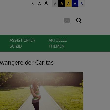
A
A
A
A
A
A
A
A
ASSISTIERTER
AKTUELLE
SUIZID
THEMEN
wangere der Caritas