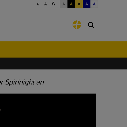
A
A
A
A
A
A
A
A
r Spirinight an