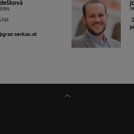
udešková
J
ERIN
P
6761
j
graz-seckau.at