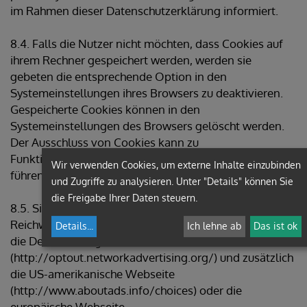
im Rahmen dieser Datenschutzerklärung informiert.
8.4. Falls die Nutzer nicht möchten, dass Cookies auf
ihrem Rechner gespeichert werden, werden sie
gebeten die entsprechende Option in den
Systemeinstellungen ihres Browsers zu deaktivieren.
Gespeicherte Cookies können in den
Systemeinstellungen des Browsers gelöscht werden.
Der Ausschluss von Cookies kann zu
Funktionseinschränkungen dieses Onlineangebotes
Wir verwenden Cookies, um externe Inhalte einzubinden
führen.
und Zugriffe zu analysieren. Unter "Details" können Sie
die Freigabe Ihrer Daten steuern.
8.5. Sie können dem Einsatz von Cookies, die der
Reichweitenmessung und Werbezwecken dienen, über
Details
...
Ich lehne ab
Das ist ok
die Deaktivierungsseite der Netzwerkwerbeinitiative
(http://optout.networkadvertising.org/) und zusätzlich
die US-amerikanische Webseite
(http://www.aboutads.info/choices) oder die
europäische Webseite