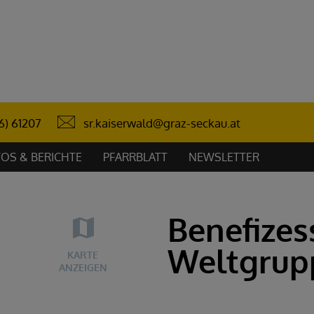
sr.kaiserwald@graz-seckau.at
6) 61207
OS & BERICHTE
PFARRBLATT
NEWSLETTER
Benefizes
Weltgrup
KARTE
ANZEIGEN