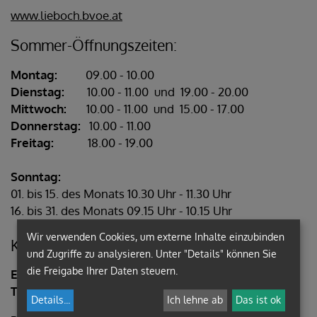
www.lieboch.bvoe.at
Sommer-Öffnungszeiten:
Montag:
09.00 - 10.00
Dienstag:
10.00 - 11.00 und 19.00 - 20.00
Mittwoch:
10.00 - 11.00 und 15.00 - 17.00
Donnerstag:
10.00 - 11.00
Freitag:
18.00 - 19.00
Sonntag:
01. bis 15. des Monats 10.30 Uhr - 11.30 Uhr
16. bis 31. des Monats 09.15 Uhr - 10.15 Uhr
Wir verwenden Cookies, um externe Inhalte einzubinden
Kontakt:
und Zugriffe zu analysieren. Unter "Details" können Sie
die Freigabe Ihrer Daten steuern.
Email:
biblio-lieboch@gmx.at
Telefon:
03136-61207-14
Details
...
Ich lehne ab
Das ist ok