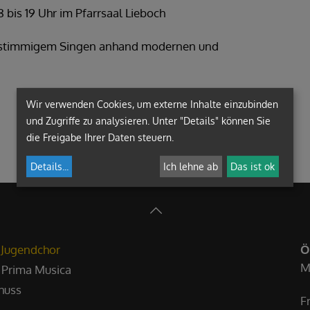
bis 19 Uhr im Pfarrsaal Lieboch
hrstimmigem Singen anhand modernen und
Wir verwenden Cookies, um externe Inhalte einzubinden
und Zugriffe zu analysieren. Unter "Details" können Sie
die Freigabe Ihrer Daten steuern.
Details
...
Ich lehne ab
Das ist ok
 Jugendchor
Ö
M
 Prima Musica
huss
F