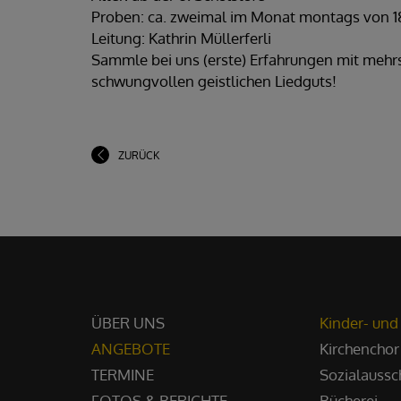
Proben: ca. zweimal im Monat montags von 18 
Leitung: Kathrin Müllerferli
Sammle bei uns (erste) Erfahrungen mit me
schwungvollen geistlichen Liedguts!
ZURÜCK
ÜBER UNS
Kinder- und
ANGEBOTE
Kirchenchor
TERMINE
Sozialaussc
FOTOS & BERICHTE
Bücherei