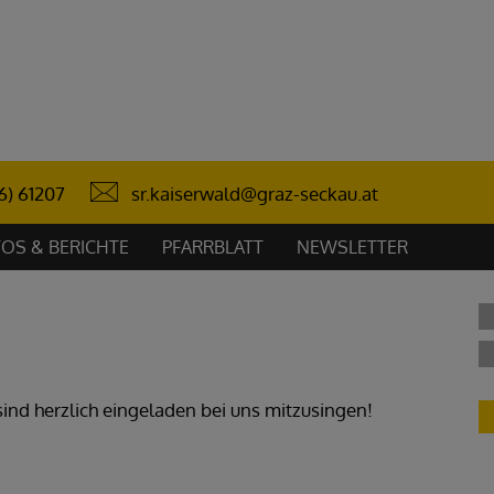
sr.kaiserwald@graz-seckau.at
6) 61207
OS & BERICHTE
PFARRBLATT
NEWSLETTER
ind herzlich eingeladen bei uns mitzusingen!