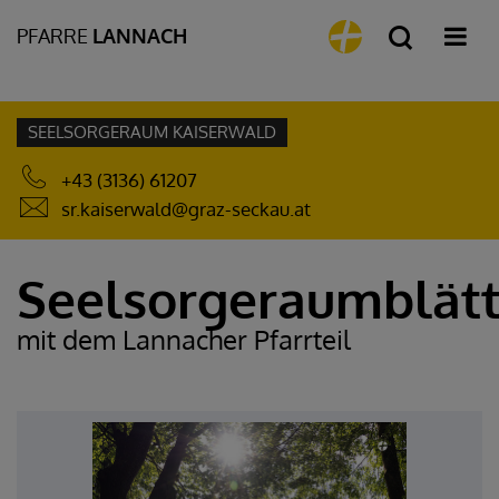
PFARRE
LANNACH
SEELSORGERAUM KAISERWALD
+43 (3136) 61207
sr.kaiserwald@graz-seckau.at
Seelsorgeraumblätt
mit dem Lannacher Pfarrteil