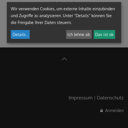
Weltmarkt
Wir verwenden Cookies, um externe Inhalte einzubinden
Bibliothek
und Zugriffe zu analysieren. Unter "Details" können Sie
die Freigabe Ihrer Daten steuern.
Details
...
Ich lehne ab
Das ist ok
Impressum
Datenschutz
Anmelden