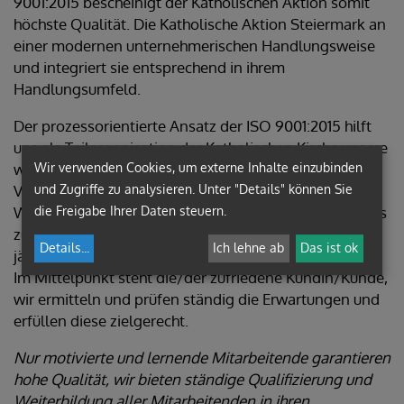
9001:2015 bescheinigt der Katholischen Aktion somit
höchste Qualität. Die Katholische Aktion Steiermark an
einer modernen unternehmerischen Handlungsweise
und integriert sie entsprechend in ihrem
Handlungsumfeld.
Der prozessorientierte Ansatz der ISO 9001:2015 hilft
uns als Teilorganisation der Katholischen Kirche unsere
Wir verwenden Cookies, um externe Inhalte einzubinden
wesentlichen Aufgaben (Betreuung der Pfarrgruppen,
und Zugriffe zu analysieren. Unter "Details" können Sie
Veranstaltungsorganisation, Aus- und
die Freigabe Ihrer Daten steuern.
Weiterbildung….) in den Mittelpunkt unseres Handelns
zu stellen. Die Katholische Aktion Steiermark wird
Details
...
Ich lehne ab
Das ist ok
jährlich extern auditiert.
Im Mittelpunkt steht die/der zufriedene Kundin/Kunde,
wir ermitteln und prüfen ständig die Erwartungen und
erfüllen diese zielgerecht.
Nur motivierte und lernende Mitarbeitende garantieren
hohe Qualität, wir bieten ständige Qualifizierung und
Weiterbildung aller Mitarbeitenden in ihren