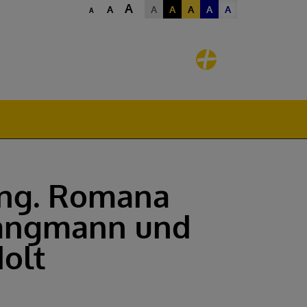
A
A
A
A
A
A
A
A
Ing. Romana
Langmann und
dolt