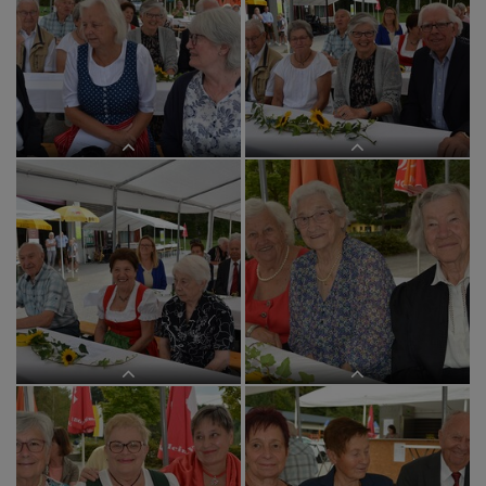
Margret Hofmann bedankt sich bei
Anneliese Winter für 65 Jahre
Orgelspiel in der Tobelbader Kirche
Die Anwesenheit bei der Hl. Messe
Die Anwesenheit bei der Hl. Messe
ist wichtig.
ist wichtig.