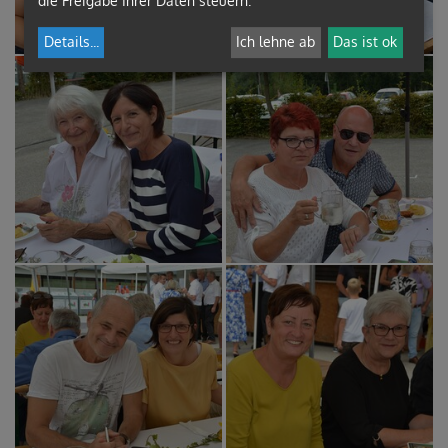
die Freigabe Ihrer Daten steuern.
Details
...
Ich lehne ab
Das ist ok