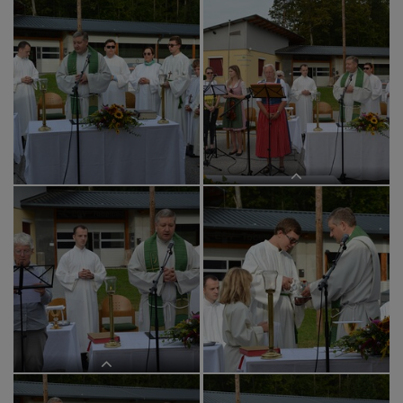
Danke für die musikalische
Begleitung an Peter Preitler-Höller
mit Viktoria Reinprecht und Jana
Preitler-Höller
Pfarrer Claudiu Budău zelebriert
"Bußakt", vorgetragen von Margret
Hofmann