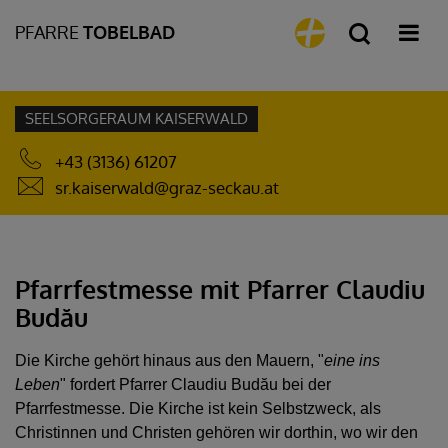
PFARRE
TOBELBAD
SEELSORGERAUM KAISERWALD
+43 (3136) 61207
sr.kaiserwald@graz-seckau.at
Pfarrfestmesse mit Pfarrer Claudiu
Budău
Die Kirche gehört hinaus aus den Mauern, "
eine ins
Leben
" fordert Pfarrer Claudiu
Bud
ă
u
bei der
Pfarrfestmesse. Die Kirche ist kein Selbstzweck, als
Christinnen und Christen gehören wir dorthin, wo wir den