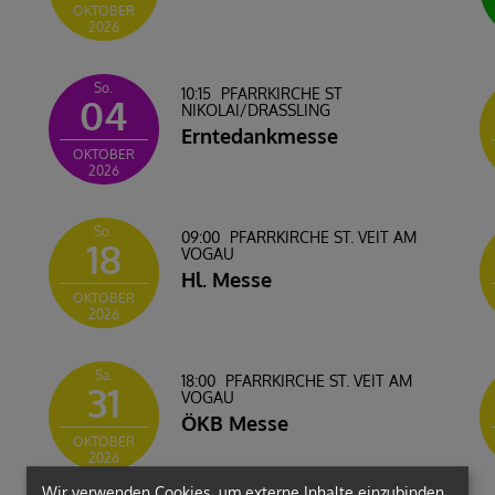
OKTOBER
2026
So.
10:15
PFARRKIRCHE ST
04
NIKOLAI/DRASSLING
Erntedankmesse
OKTOBER
2026
So.
09:00
PFARRKIRCHE ST. VEIT AM
18
VOGAU
Hl. Messe
OKTOBER
2026
Sa.
18:00
PFARRKIRCHE ST. VEIT AM
31
VOGAU
ÖKB Messe
OKTOBER
2026
Wir verwenden Cookies, um externe Inhalte einzubinden