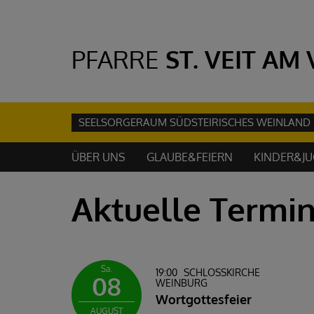
PFARRE
ST. VEIT AM
SEELSORGERAUM SÜDSTEIRISCHES WEINLAND
ÜBER UNS
GLAUBE&FEIERN
KINDER&J
Aktuelle Termi
Sa.
19:00
SCHLOSSKIRCHE W
08
EINBURG
Wortgottesfeier
AUGUST