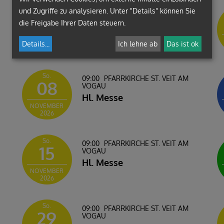
und Zugriffe zu analysieren. Unter "Details" können Sie
So.
10:30
PFARRKIRCHE ST. NIKOLAI
01
OB DRASSLING
die Freigabe Ihrer Daten steuern.
Hl. Messe
NOVEMBER
Details
...
Ich lehne ab
Das ist ok
2026
So.
09:00
PFARRKIRCHE ST. VEIT AM
08
VOGAU
Hl. Messe
NOVEMBER
2026
So.
09:00
PFARRKIRCHE ST. VEIT AM
15
VOGAU
Hl. Messe
NOVEMBER
2026
So.
09:00
PFARRKIRCHE ST. VEIT AM
29
VOGAU