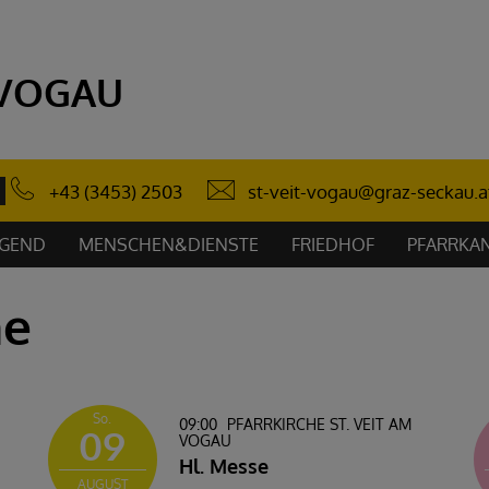
 VOGAU
st-veit-vogau@graz-seckau.a
+43 (3453) 2503
UGEND
MENSCHEN&DIENSTE
FRIEDHOF
PFARRKAN
ne
So.
09:00
PFARRKIRCHE ST. VEIT AM
09
VOGAU
Hl. Messe
AUGUST