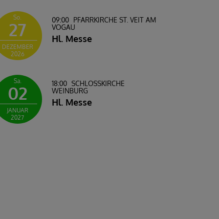
So.
09:00
PFARRKIRCHE ST. VEIT AM
27
VOGAU
Hl. Messe
DEZEMBER
2026
Sa.
18:00
SCHLOSSKIRCHE W
02
EINBURG
Hl. Messe
JANUAR
2027