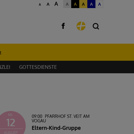
A
A
A
A
A
A
A
A
t
ZLEI
GOTTESDIENSTE
Mi.
09:00
PFARRHOF ST. VEIT AM
12
VOGAU
Eltern-Kind-Gruppe
AUGUST