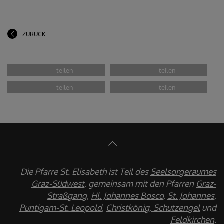
ZURÜCK
Die Pfarre St. Elisabeth ist Teil des
Seelsorgeraumes
Graz-Südwest
, gemeinsam mit den Pfarren
Graz-
Straßgang
,
Hl. Johannes Bosco
,
St. Johannes
,
Puntigam-St. Leopold
,
Christkönig, Schutzengel
und
Feldkirchen
.