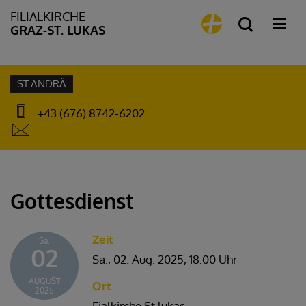
FILIALKIRCHE
GRAZ-ST. LUKAS
ST.ANDRÄ
+43 (676) 8742-6202
Gottesdienst
Zeit
Sa.
02
Sa., 02. Aug. 2025,
18:00 Uhr
AUGUST
Ort
2025
Fialkirche St.lukas