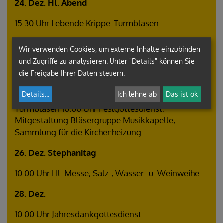
24. Dez. Hl. Abend
15.30 Uhr Lebende Krippe, Turmblasen
16.00 Uhr Krippenspiel, Familienmette,
Wir verwenden Cookies, um externe Inhalte einzubinden
Mitgestaltung Rieder-Zenz-Stoißer, Sammlung für
und Zugriffe zu analysieren. Unter "Details" können Sie
die Kirchenheizung
die Freigabe Ihrer Daten steuern.
25. Dez. Christtag
Details
...
Ich lehne ab
Das ist ok
Turmblasen 10.00 Uhr Festgottesdienst,
Mitgestaltung Bläsergruppe Musikkapelle,
Sammlung für die Kirchenheizung
26. Dez. Stephanitag
10.00 Uhr Hl. Messe, Salz-, Wasser- u. Weinweihe
28. Dez.
10.00 Uhr Jahresdankgottesdienst