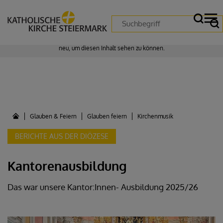
Zustimmung erforderlich!
Bitte akzeptieren Sie
Cookies von "matomo"
und
laden Sie die Seite
neu
, um diesen Inhalt sehen zu können.
Glauben & Feiern
Glauben feiern
Kirchenmusik
BERICHTE AUS DER DIÖZESE
Kantorenausbildung
Das war unsere Kantor:Innen- Ausbildung 2025/26