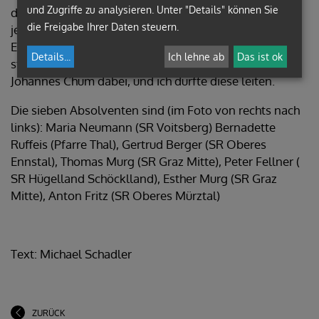
und Zugriffe zu analysieren. Unter "Details" können Sie
der Sonntagsmesse in Frauenberg), wobei die TN
die Freigabe Ihrer Daten steuern.
jeweils mit unterschiedlichen Kantorengesängen im
Einsatz waren. Die Ausbildung fand zum sechsten Mal
Details
...
Ich lehne ab
Das ist ok
statt. Als Stimmbildner waren Sonja Schadler und
Johannes Chum dabei, und ich durfte diese leiten.
Die sieben Absolventen sind (im Foto von rechts nach
links): Maria Neumann (SR Voitsberg) Bernadette
Ruffeis (Pfarre Thal), Gertrud Berger (SR Oberes
Ennstal), Thomas Murg (SR Graz Mitte), Peter Fellner (
SR Hügelland Schöcklland), Esther Murg (SR Graz
Mitte), Anton Fritz (SR Oberes Mürztal)
Text: Michael Schadler
ZURÜCK