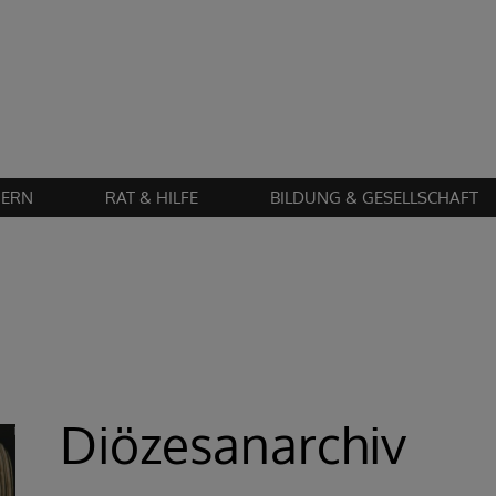
Zustimmung erforderlich!
en Sie
Cookies von "matomo"
und
laden Sie die Seite neu
, um diesen Inhalt 
IERN
RAT & HILFE
BILDUNG & GESELLSCHAFT
Diözesanarchiv