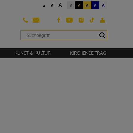
A
A
A
A
A
A
A
A
sehen zu können.
KUNST & KULTUR
KIRCHENBEITRAG