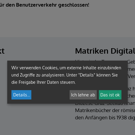
für den Benutzerverkehr geschlossen!
kt
Matriken Digita
Historische Trauungs-, Ge
Wir verwenden Cookies, um externe Inhalte einzubinden
Pfarren wurden im Rahmen 
und Zugriffe zu analysieren. Unter "Details" können Sie
weltweit kostenlos zur Ve
die Freigabe Ihrer Daten steuern.
Das Diözesanarchiv Graz h
Details
...
Ich lehne ab
Das ist ok
eines von der Europäisch
Diözese Graz-Seckau finan
Matrikenbücher der römisc
den Anfängen bis 1938 digit