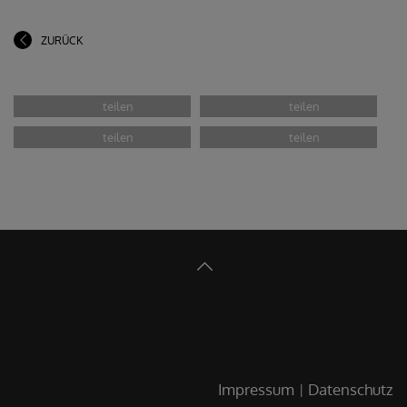
ZURÜCK
Markus Artinger, Sr. Maria Leopold,
Gerhard Hatzmann, Anja, Asel,
Markus Koglek, Michael Fürnschuß
Impressum
Datenschutz