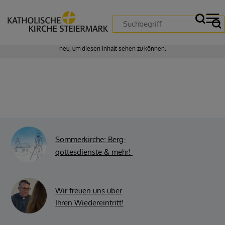
Zustimmung erforderlich!
Bitte akzeptieren Sie
Cookies von "matomo"
und
laden Sie die Seite
neu
, um diesen Inhalt sehen zu können.
Sommerkirche: Berg-
gottesdienste & mehr
!
Wir freuen uns über
Ihren Wiedereintritt!