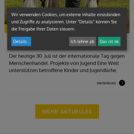
Wir verwenden Cookies, um externe Inhalte einzubinden
und Zugriffe zu analysieren. Unter "Details" können Sie
JUGEND EINE WELT
die Freigabe Ihrer Daten steuern.
Hilfe für ein Leben in Würde
Details
...
Ich lehne ab
Das ist ok
Der heutige 30. Juli ist der internationale Tag gegen
Menschenhandel. Projekte von Jugend Eine Welt
unterstützen betroffene Kinder und Jugendliche.
weiterlesen
MEHR AKTUELLES